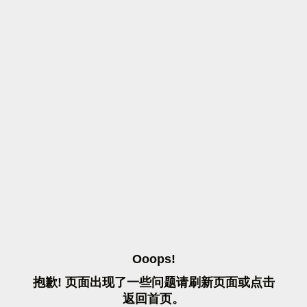
O
O
O
P
S
!
抱
歉
!
页
面
出
现
了
一
些
问
题
请
刷
新
页
面
或
点
击
返
回
首
页
。