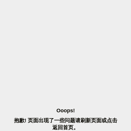
O
O
O
P
S
!
抱
歉
!
页
面
出
现
了
一
些
问
题
请
刷
新
页
面
或
点
击
返
回
首
页
。