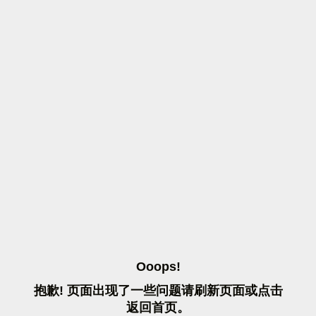
O
O
O
P
S
!
抱
歉
!
页
面
出
现
了
一
些
问
题
请
刷
新
页
面
或
点
击
返
回
首
页
。