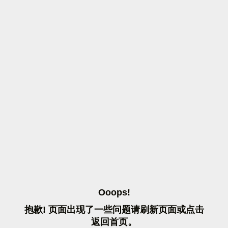
O
O
O
P
S
!
抱
歉
!
页
面
出
现
了
一
些
问
题
请
刷
新
页
面
或
点
击
返
回
首
页
。