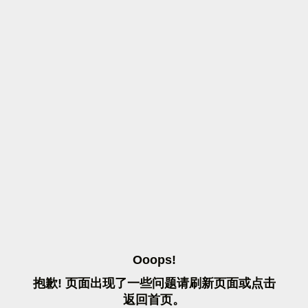
O
O
O
P
S
!
抱
歉
!
页
面
出
现
了
一
些
问
题
请
刷
新
页
面
或
点
击
返
回
首
页
。