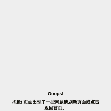
O
O
O
P
S
!
抱
歉
!
页
面
出
现
了
一
些
问
题
请
刷
新
页
面
或
点
击
返
回
首
页
。