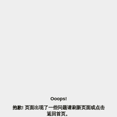
O
O
O
P
S
!
抱
歉
!
页
面
出
现
了
一
些
问
题
请
刷
新
页
面
或
点
击
返
回
首
页
。