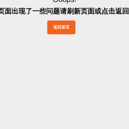
页
面
出
现
了
一
些
问
题
请
刷
新
页
面
或
点
击
返
回
返
回
首
页