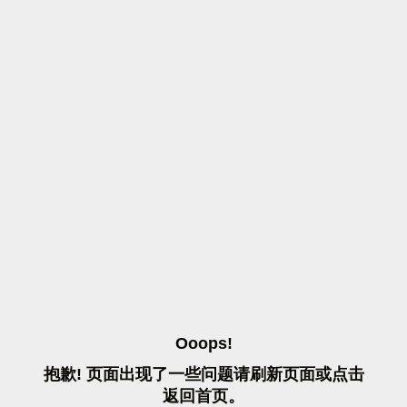
O
O
O
P
S
!
抱
歉
!
页
面
出
现
了
一
些
问
题
请
刷
新
页
面
或
点
击
返
回
首
页
。