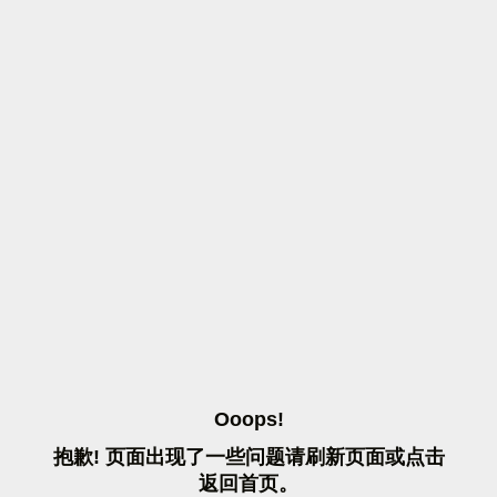
O
O
O
P
S
!
抱
歉
!
页
面
出
现
了
一
些
问
题
请
刷
新
页
面
或
点
击
返
回
首
页
。