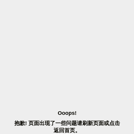
O
O
O
P
S
!
抱
歉
!
页
面
出
现
了
一
些
问
题
请
刷
新
页
面
或
点
击
返
回
首
页
。