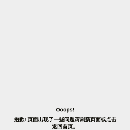
O
O
O
P
S
!
抱
歉
!
页
面
出
现
了
一
些
问
题
请
刷
新
页
面
或
点
击
返
回
首
页
。