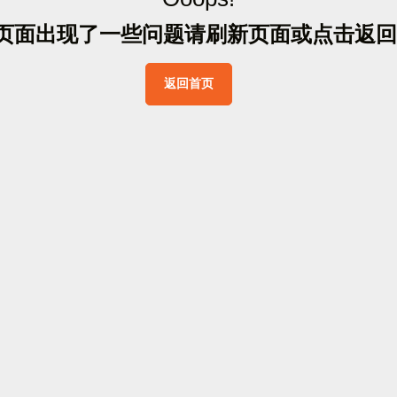
页
面
出
现
了
一
些
问
题
请
刷
新
页
面
或
点
击
返
回
返
回
首
页