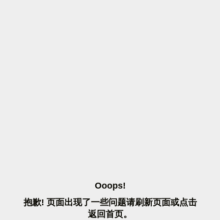
O
O
O
P
S
!
抱
歉
!
页
面
出
现
了
一
些
问
题
请
刷
新
页
面
或
点
击
返
回
首
页
。