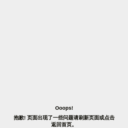
O
O
O
P
S
!
抱
歉
!
页
面
出
现
了
一
些
问
题
请
刷
新
页
面
或
点
击
返
回
首
页
。