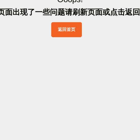
页
面
出
现
了
一
些
问
题
请
刷
新
页
面
或
点
击
返
回
返
回
首
页