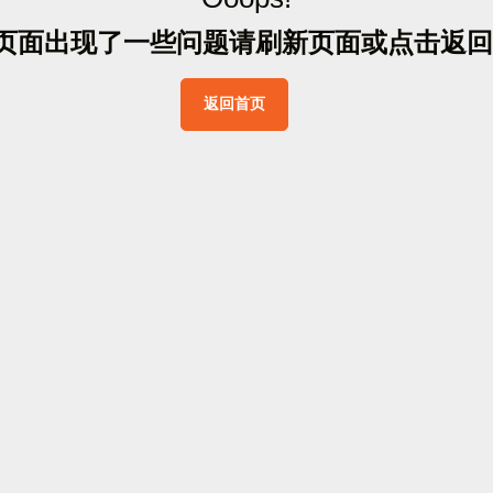
页
面
出
现
了
一
些
问
题
请
刷
新
页
面
或
点
击
返
回
返
回
首
页