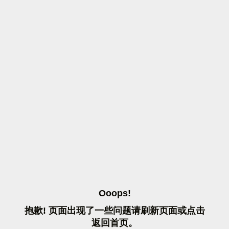
O
O
O
P
S
!
抱
歉
!
页
面
出
现
了
一
些
问
题
请
刷
新
页
面
或
点
击
返
回
首
页
。