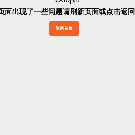
页
面
出
现
了
一
些
问
题
请
刷
新
页
面
或
点
击
返
回
返
回
首
页