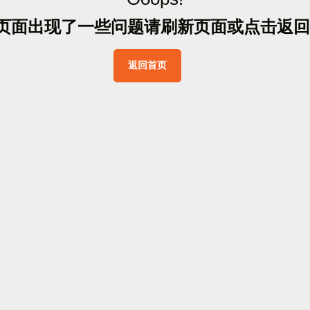
页
面
出
现
了
一
些
问
题
请
刷
新
页
面
或
点
击
返
回
返
回
首
页