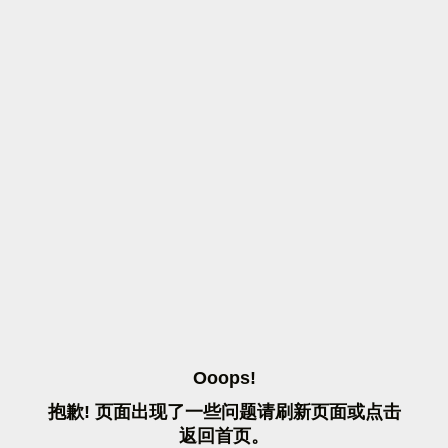
O
O
O
P
S
!
抱
歉
!
页
面
出
现
了
一
些
问
题
请
刷
新
页
面
或
点
击
返
回
首
页
。