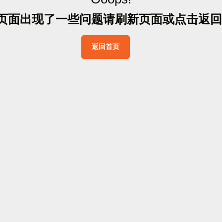
页
面
出
现
了
一
些
问
题
请
刷
新
页
面
或
点
击
返
回
返
回
首
页