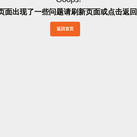
页
面
出
现
了
一
些
问
题
请
刷
新
页
面
或
点
击
返
回
返
回
首
页