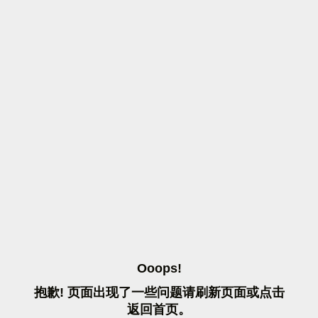
O
O
O
P
S
!
抱
歉
!
页
面
出
现
了
一
些
问
题
请
刷
新
页
面
或
点
击
返
回
首
页
。