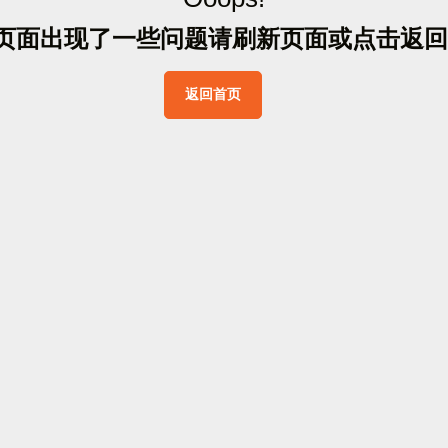
页
面
出
现
了
一
些
问
题
请
刷
新
页
面
或
点
击
返
回
返
回
首
页