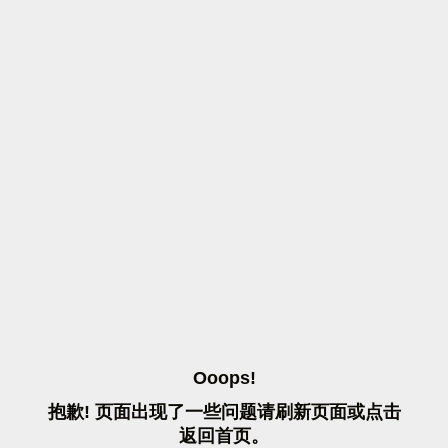
O
O
O
P
S
!
抱
歉
!
页
面
出
现
了
一
些
问
题
请
刷
新
页
面
或
点
击
返
回
首
页
。