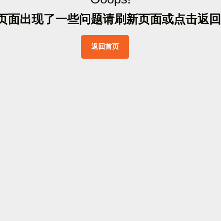
页
面
出
现
了
一
些
问
题
请
刷
新
页
面
或
点
击
返
回
返
回
首
页