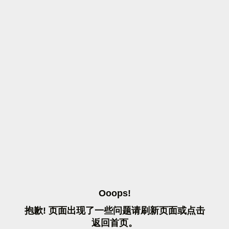
O
O
O
P
S
!
抱
歉
!
页
面
出
现
了
一
些
问
题
请
刷
新
页
面
或
点
击
返
回
首
页
。