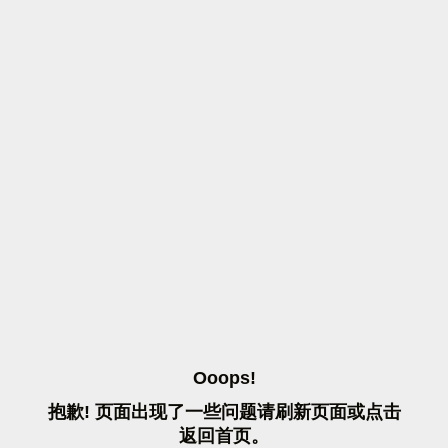
O
O
O
P
S
!
抱
歉
!
页
面
出
现
了
一
些
问
题
请
刷
新
页
面
或
点
击
返
回
首
页
。