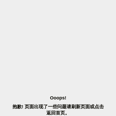
O
O
O
P
S
!
抱
歉
!
页
面
出
现
了
一
些
问
题
请
刷
新
页
面
或
点
击
返
回
首
页
。