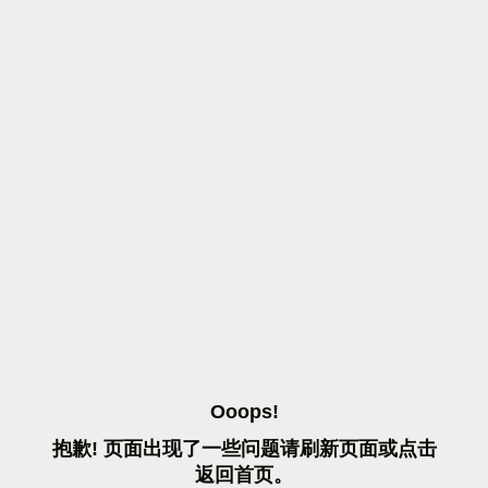
O
O
O
P
S
!
抱
歉
!
页
面
出
现
了
一
些
问
题
请
刷
新
页
面
或
点
击
返
回
首
页
。