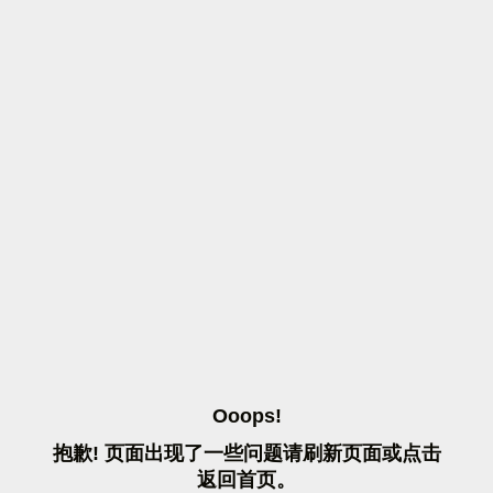
O
O
O
P
S
!
抱
歉
!
页
面
出
现
了
一
些
问
题
请
刷
新
页
面
或
点
击
返
回
首
页
。