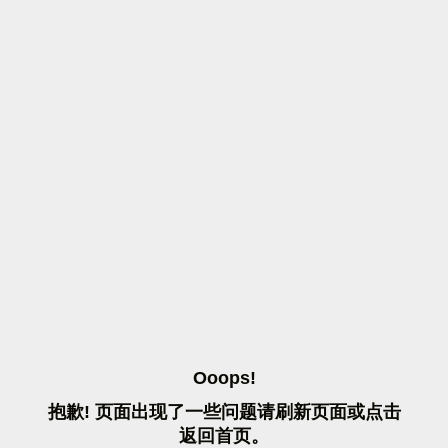
O
O
O
P
S
!
抱
歉
!
页
面
出
现
了
一
些
问
题
请
刷
新
页
面
或
点
击
返
回
首
页
。