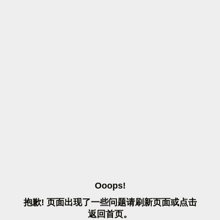
O
O
O
P
S
!
抱
歉
!
页
面
出
现
了
一
些
问
题
请
刷
新
页
面
或
点
击
返
回
首
页
。