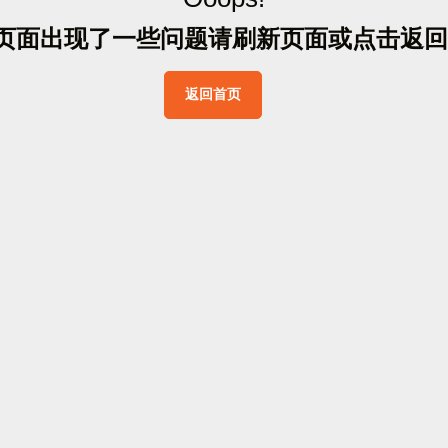
页
面
出
现
了
一
些
问
题
请
刷
新
页
面
或
点
击
返
回
返
回
首
页