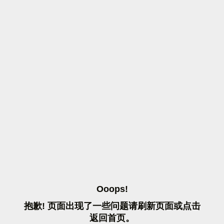
O
O
O
P
S
!
抱
歉
!
页
面
出
现
了
一
些
问
题
请
刷
新
页
面
或
点
击
返
回
首
页
。