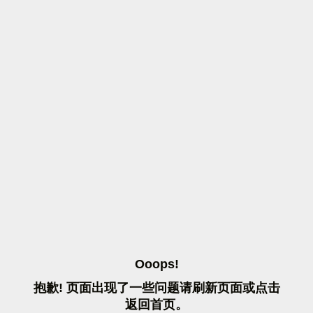
O
O
O
P
S
!
抱
歉
!
页
面
出
现
了
一
些
问
题
请
刷
新
页
面
或
点
击
返
回
首
页
。