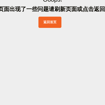
页
面
出
现
了
一
些
问
题
请
刷
新
页
面
或
点
击
返
回
返
回
首
页