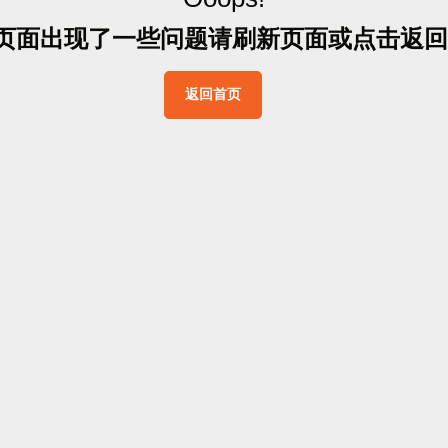
页
面
出
现
了
一
些
问
题
请
刷
新
页
面
或
点
击
返
回
返
回
首
页