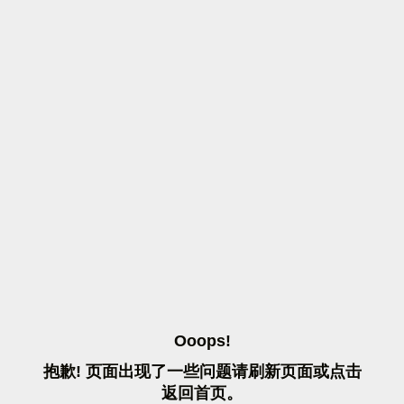
O
O
O
P
S
!
抱
歉
!
页
面
出
现
了
一
些
问
题
请
刷
新
页
面
或
点
击
返
回
首
页
。