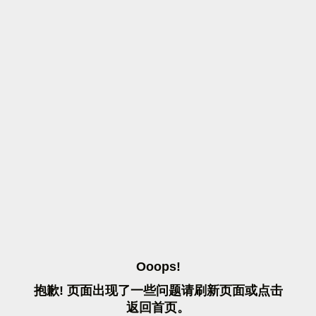
O
O
O
P
S
!
抱
歉
!
页
面
出
现
了
一
些
问
题
请
刷
新
页
面
或
点
击
返
回
首
页
。