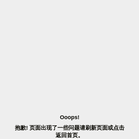
O
O
O
P
S
!
抱
歉
!
页
面
出
现
了
一
些
问
题
请
刷
新
页
面
或
点
击
返
回
首
页
。