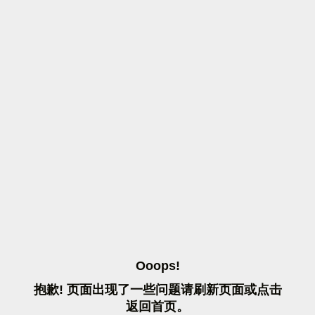
O
O
O
P
S
!
抱
歉
!
页
面
出
现
了
一
些
问
题
请
刷
新
页
面
或
点
击
返
回
首
页
。