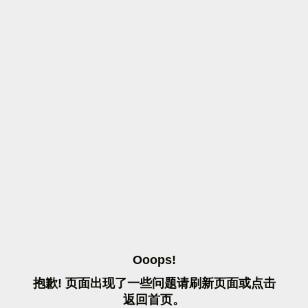
O
O
O
P
S
!
抱
歉
!
页
面
出
现
了
一
些
问
题
请
刷
新
页
面
或
点
击
返
回
首
页
。