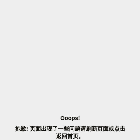
O
O
O
P
S
!
抱
歉
!
页
面
出
现
了
一
些
问
题
请
刷
新
页
面
或
点
击
返
回
首
页
。