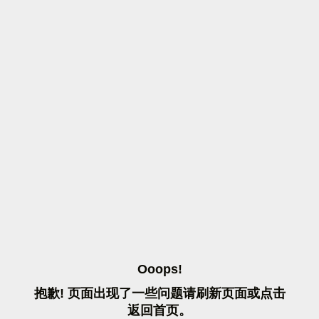
O
O
O
P
S
!
抱
歉
!
页
面
出
现
了
一
些
问
题
请
刷
新
页
面
或
点
击
返
回
首
页
。