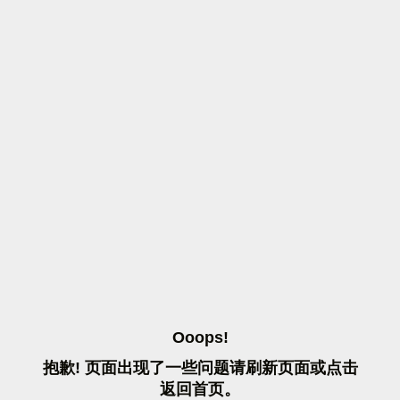
O
O
O
P
S
!
抱
歉
!
页
面
出
现
了
一
些
问
题
请
刷
新
页
面
或
点
击
返
回
首
页
。