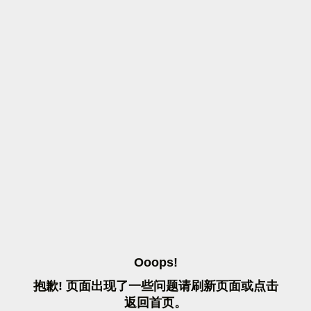
O
O
O
P
S
!
抱
歉
!
页
面
出
现
了
一
些
问
题
请
刷
新
页
面
或
点
击
返
回
首
页
。