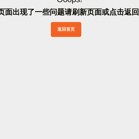
页
面
出
现
了
一
些
问
题
请
刷
新
页
面
或
点
击
返
回
返
回
首
页