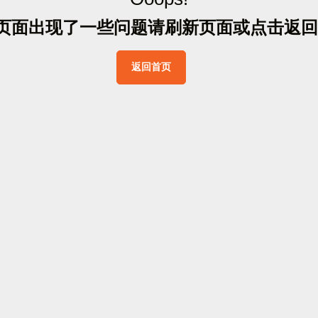
页
面
出
现
了
一
些
问
题
请
刷
新
页
面
或
点
击
返
回
返
回
首
页